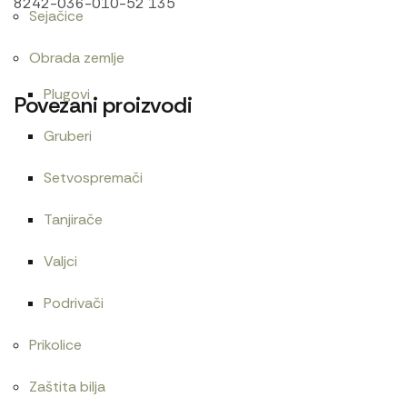
8242-036-010-52 135
Sejačice
Obrada zemlje
Plugovi
Povezani proizvodi
Gruberi
Setvospremači
Agip HYDROIL GF 32. 18 KG
Cev gumena 54×65
6.480
RSD
480
RSD
Tanjirače
Valjci
Podrivači
Cev goriva T40
Centrifugalni filter menjača 1025
Prikolice
600
RSD
21.600
RSD
Zaštita bilja