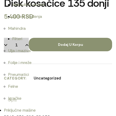
Disk kosačice 135 donji
Hidraulični sistem
5.400
RSD
Sistem hlađenja
Mahindra
Filteri
Dodaj U Korpu
Ulja i maziva
Folije i mreže
Pneumatici
Uncategorized
CATEGORY
Felne
Igračke
Opis
Priključne mašine