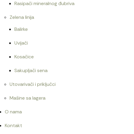
Rasipači mineralnog đubriva
Zelena linija
Balirke
Uvijači
Kosačice
Sakupljači sena
Utovarivači i priključci
Mašine sa lagera
O nama
Kontakt