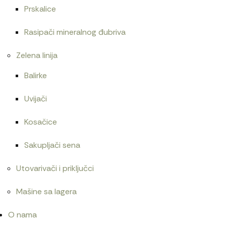
Prskalice
Rasipači mineralnog đubriva
Zelena linija
Balirke
Uvijači
Kosačice
Sakupljači sena
Utovarivači i priključci
Mašine sa lagera
O nama