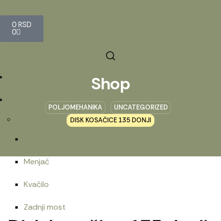
0
RSD
0
Početna
Shop
Prodavnica
POLJOMEHANIKA
UNCATEGORIZED
Belarus
DISK KOSAČICE 135 DONJI
Motorna grupa
Menjač
Kvačilo
Zadnji most