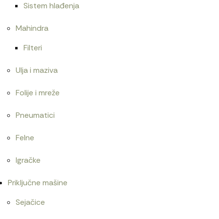
Sistem hlađenja
Mahindra
Filteri
Ulja i maziva
Folije i mreže
Pneumatici
Felne
Igračke
Priključne mašine
Sejačice