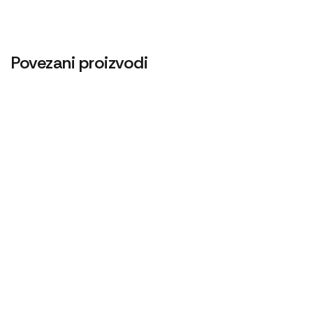
Povezani proizvodi
Centrifugalni filter menjača 1025
21.600
RSD
Agip HYDROIL GF 32. 18 KG
Cev grejača D245
6.480
RSD
1.000
RSD