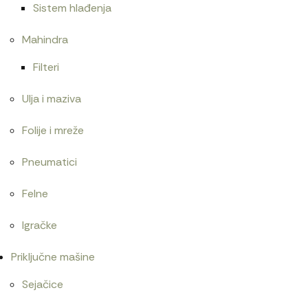
Sistem hlađenja
Mahindra
Filteri
Ulja i maziva
Folije i mreže
Pneumatici
Felne
Igračke
Priključne mašine
Sejačice