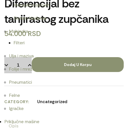
Diferencijal bez
Hidraulični sistem
tanjirastog zupčanika
Sistem hlađenja
Mahindra
54.000
RSD
Filteri
Ulja i maziva
Dodaj U Korpu
Folije i mreže
Pneumatici
Felne
Uncategorized
CATEGORY
Igračke
Priključne mašine
Opis