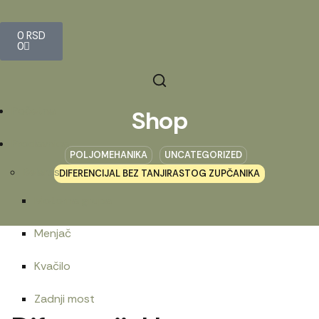
0
RSD
0
Početna
Shop
Prodavnica
POLJOMEHANIKA
UNCATEGORIZED
Belarus
DIFERENCIJAL BEZ TANJIRASTOG ZUPČANIKA
Motorna grupa
Menjač
Kvačilo
Zadnji most