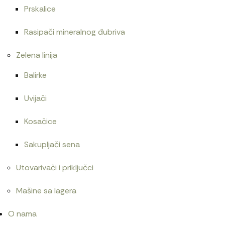
Prskalice
Rasipači mineralnog đubriva
Zelena linija
Balirke
Uvijači
Kosačice
Sakupljači sena
Utovarivači i priključci
Mašine sa lagera
O nama