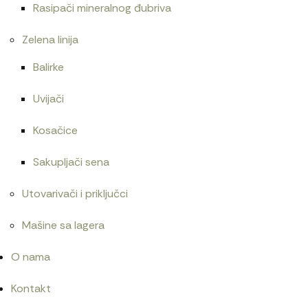
Rasipači mineralnog đubriva
Zelena linija
Balirke
Uvijači
Kosačice
Sakupljači sena
Utovarivači i priključci
Mašine sa lagera
O nama
Kontakt