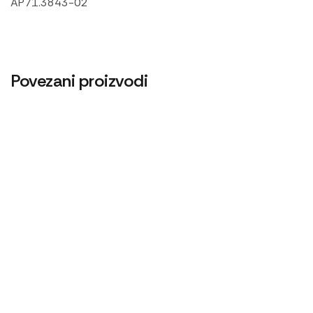
AP71.3843-02
Povezani proizvodi
Zaptivač ventil dekne 1221
Zaptivač izduvne grane 1221
Cev blokade
960
RSD