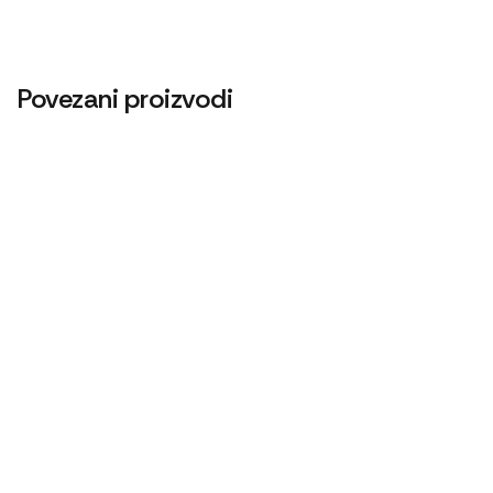
Povezani proizvodi
Cev blokade
Zaptivač izduvne grane 1221
960
RSD
Cev 30×350
Centrifugalni filter 1221
240
RSD
11.100
RSD