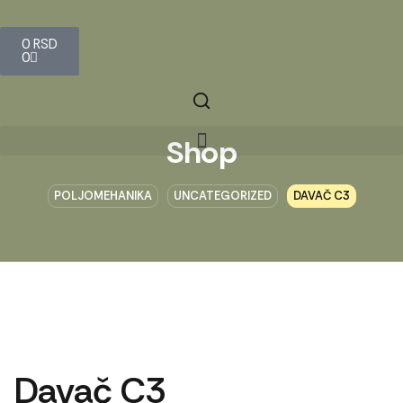
0
RSD
0
Shop
POLJOMEHANIKA
UNCATEGORIZED
DAVAČ C3
Davač C3