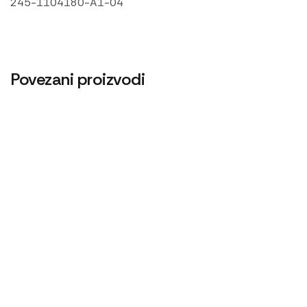
245-1104180-A1-04
Povezani proizvodi
Centrifugalni filter T25
Cev gumena 54×65
3.000
RSD
480
RSD
Centrifugalni filter menjača 1025
21.600
RSD