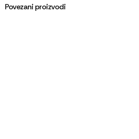
Povezani proizvodi
Cev gumena 70×82
Cev blokade
600
RSD
960
RSD
Cev goriva T25 1104150
Cev blokade kratka
480
RSD
1.620
RSD