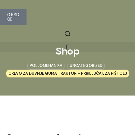
0
RSD
0
Shop
POLJOMEHANIKA
UNCATEGORIZED
CREVO ZA DUVNJE GUMA TRAKTOR – PRIKLJUČAK ZA PIŠTOLJ