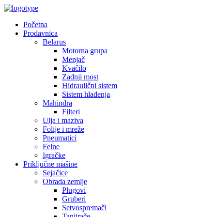
Početna
Prodavnica
Belarus
Motorna grupa
Menjač
Kvačilo
Zadnji most
Hidraulični sistem
Sistem hlađenja
Mahindra
Filteri
Ulja i maziva
Folije i mreže
Pneumatici
Felne
Igračke
Priključne mašine
Sejačice
Obrada zemlje
Plugovi
Gruberi
Setvospremači
Tanjirače