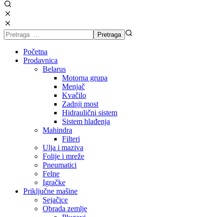
Početna
Prodavnica
Belarus
Motorna grupa
Menjač
Kvačilo
Zadnji most
Hidraulični sistem
Sistem hlađenja
Mahindra
Filteri
Ulja i maziva
Folije i mreže
Pneumatici
Felne
Igračke
Priključne mašine
Sejačice
Obrada zemlje