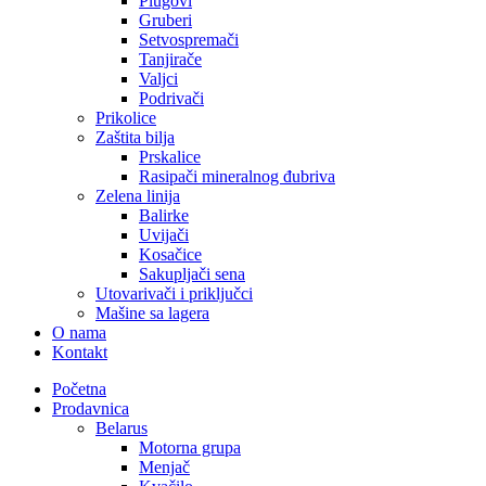
Plugovi
Gruberi
Setvospremači
Tanjirače
Valjci
Podrivači
Prikolice
Zaštita bilja
Prskalice
Rasipači mineralnog đubriva
Zelena linija
Balirke
Uvijači
Kosačice
Sakupljači sena
Utovarivači i priključci
Mašine sa lagera
O nama
Kontakt
Početna
Prodavnica
Belarus
Motorna grupa
Menjač