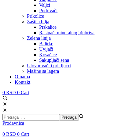
Valjci
Podrivači
Prikolice
Zaštita bilja
Prskalice
Rasipači mineralnog đubriva
Zelena linija
Balirke
Uvijači
Kosačice
Sakupljači sena
Utovarivači i priključci
Mašine sa lagera
O nama
Kontakt
0
RSD
0
Cart
Prodavnica
0
RSD
0
Cart