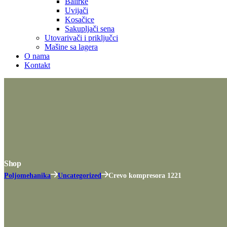
Balirke
Uvijači
Kosačice
Sakupljači sena
Utovarivači i priključci
Mašine sa lagera
O nama
Kontakt
Shop
Poljomehanika
Uncategorized
Crevo kompresora 1221