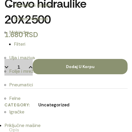
Crevo hidraulike
Hidraulični sistem
20X2500
Sistem hlađenja
Mahindra
1.680
RSD
Filteri
Ulja i maziva
Dodaj U Korpu
Folije i mreže
Pneumatici
Felne
Uncategorized
CATEGORY
Igračke
Priključne mašine
Opis