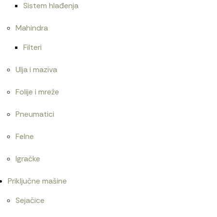
Sistem hlađenja
Mahindra
Filteri
Ulja i maziva
Folije i mreže
Pneumatici
Felne
Igračke
Priključne mašine
Sejačice