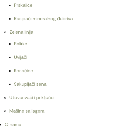
Prskalice
Rasipači mineralnog đubriva
Zelena linija
Balirke
Uvijači
Kosačice
Sakupljači sena
Utovarivači i priključci
Mašine sa lagera
O nama