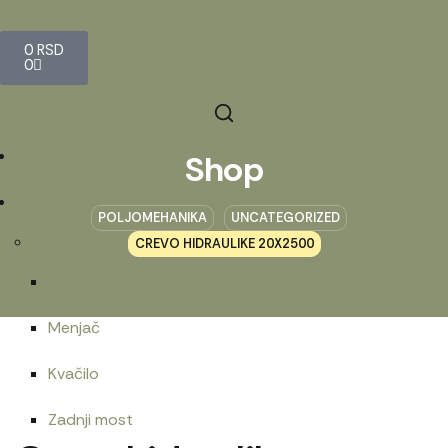
0
RSD
0
Početna
Shop
Prodavnica
POLJOMEHANIKA
UNCATEGORIZED
Belarus
CREVO HIDRAULIKE 20X2500
Motorna grupa
Menjač
Kvačilo
Zadnji most