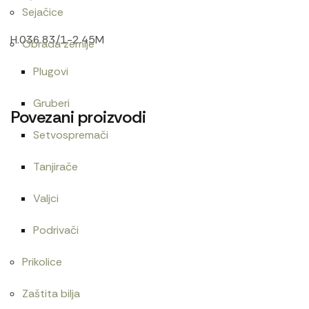
Sejačice
H.036.83/1-2.45M
Obrada zemlje
Plugovi
Gruberi
Povezani proizvodi
Setvospremači
Tanjirače
Zaptivač ventil dekne 1221
Cev gumena 54×65
Valjci
480
RSD
Podrivači
Prikolice
Zaptivač poklopca diferencijala 1221
Cev blokad
Zaštita bilja
960
RSD