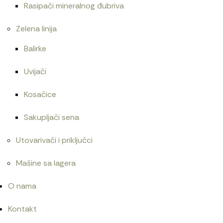
Rasipači mineralnog đubriva
Zelena linija
Balirke
Uvijači
Kosačice
Sakupljači sena
Utovarivači i priključci
Mašine sa lagera
O nama
Kontakt