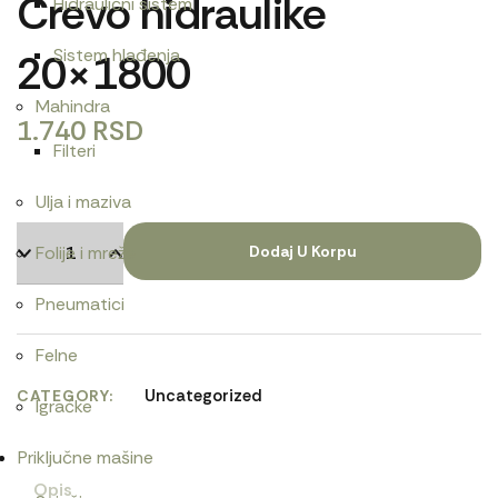
Crevo hidraulike
Hidraulični sistem
Sistem hlađenja
20×1800
Mahindra
1.740
RSD
Filteri
Ulja i maziva
Folije i mreže
Dodaj U Korpu
Pneumatici
Felne
Uncategorized
CATEGORY
Igračke
Priključne mašine
Opis