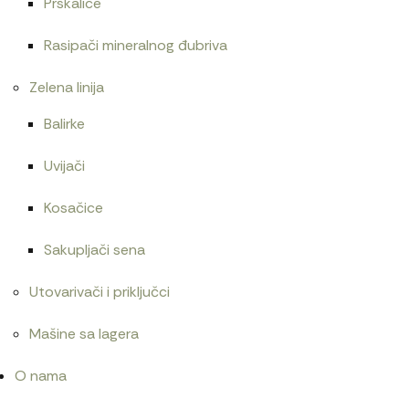
Prskalice
Rasipači mineralnog đubriva
Zelena linija
Balirke
Uvijači
Kosačice
Sakupljači sena
Utovarivači i priključci
Mašine sa lagera
O nama