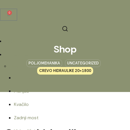
0
Početna
Shop
Prodavnica
POLJOMEHANIKA
UNCATEGORIZED
Belarus
CREVO HIDRAULIKE 20×1800
Motorna grupa
Menjač
Kvačilo
Zadnji most