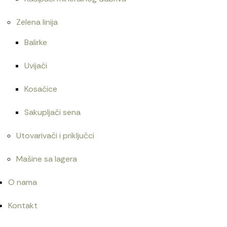
Zelena linija
Balirke
Uvijači
Kosačice
Sakupljači sena
Utovarivači i priključci
Mašine sa lagera
O nama
Kontakt