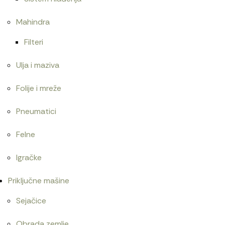
Mahindra
Filteri
Ulja i maziva
Folije i mreže
Pneumatici
Felne
Igračke
Priključne mašine
Sejačice
Obrada zemlje