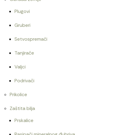
Plugovi
Gruberi
Setvospremači
Tanjirače
Valjci
Podrivači
Prikolice
Zaštita bilja
Prskalice
Rasipači mineralnog đubriva