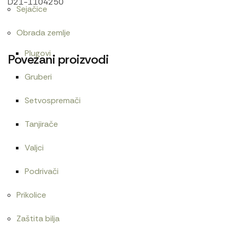
D21-1104250
Sejačice
Obrada zemlje
Plugovi
Povezani proizvodi
Gruberi
Setvospremači
Cev
Zaptivač izduvne grane 1221
300
RSD
Tanjirače
Valjci
Podrivači
Agip HYDROIL GF 32. 18 KG
Cev gumena 54×65
Prikolice
6.480
RSD
480
RSD
Zaštita bilja