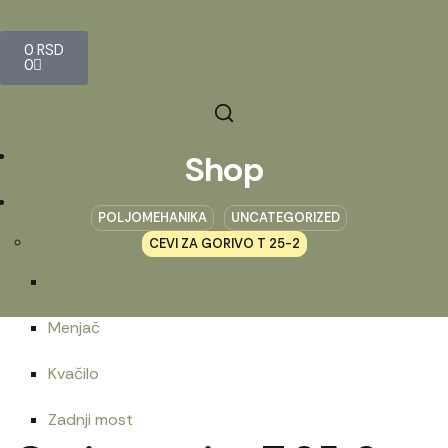
0
RSD
0
Početna
Shop
Prodavnica
POLJOMEHANIKA
UNCATEGORIZED
Belarus
CEVI ZA GORIVO T 25-2
Motorna grupa
Menjač
Kvačilo
Zadnji most