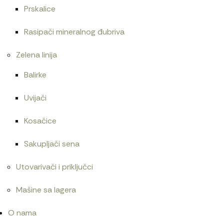
Prskalice
Rasipači mineralnog đubriva
Zelena linija
Balirke
Uvijači
Kosačice
Sakupljači sena
Utovarivači i priključci
Mašine sa lagera
O nama