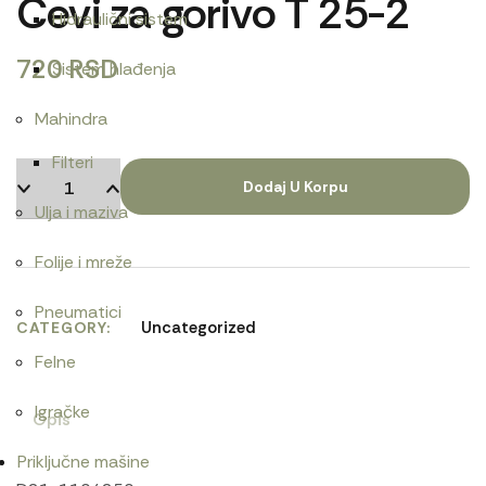
Cevi za gorivo T 25-2
Hidraulični sistem
720
RSD
Sistem hlađenja
Mahindra
Filteri
Dodaj U Korpu
Ulja i maziva
Folije i mreže
Pneumatici
Uncategorized
CATEGORY
Felne
Igračke
Opis
Priključne mašine