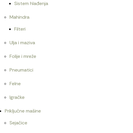
Sistem hlađenja
Mahindra
Filteri
Ulja i maziva
Folije i mreže
Pneumatici
Felne
Igračke
Priključne mašine
Sejačice