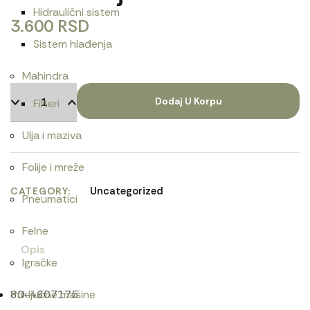
Hidraulični sistem
3.600
RSD
Sistem hlađenja
Mahindra
Dodaj U Korpu
Filteri
Ulja i maziva
Folije i mreže
Uncategorized
CATEGORY
Pneumatici
Felne
Opis
Igračke
80-4607175
Priključne mašine