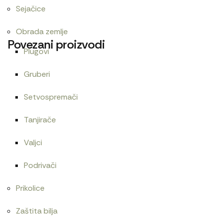
Sejačice
Obrada zemlje
Povezani proizvodi
Plugovi
Gruberi
Cev
Centrifugalni filter T25
Setvospremači
300
RSD
3.000
RSD
Tanjirače
Valjci
Cev grejača D245
Centrifugalni filter menjača 1
Podrivači
1.000
RSD
21.600
RSD
Prikolice
Zaštita bilja