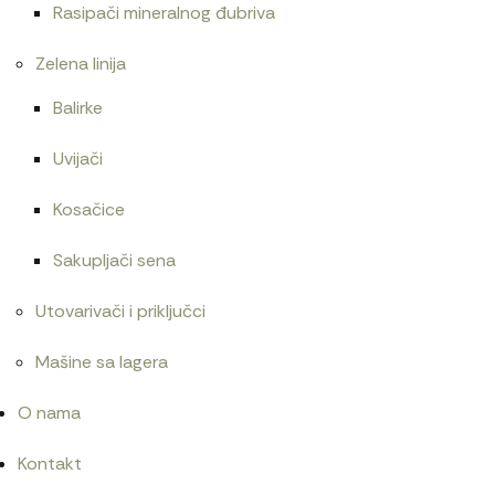
Rasipači mineralnog đubriva
Zelena linija
Balirke
Uvijači
Kosačice
Sakupljači sena
Utovarivači i priključci
Mašine sa lagera
O nama
Kontakt