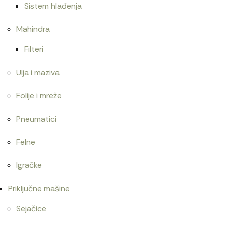
Sistem hlađenja
Mahindra
Filteri
Ulja i maziva
Folije i mreže
Pneumatici
Felne
Igračke
Priključne mašine
Sejačice