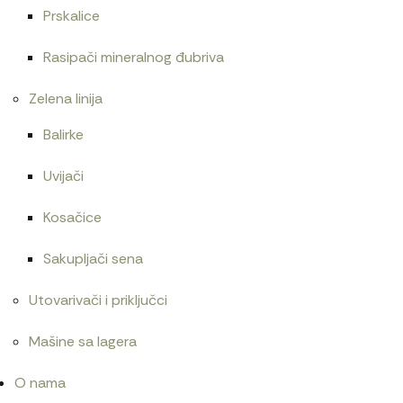
Prskalice
Rasipači mineralnog đubriva
Zelena linija
Balirke
Uvijači
Kosačice
Sakupljači sena
Utovarivači i priključci
Mašine sa lagera
O nama