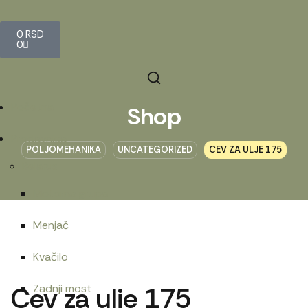
0
RSD
0
Početna
Shop
Prodavnica
POLJOMEHANIKA
UNCATEGORIZED
CEV ZA ULJE 175
Belarus
Motorna grupa
Menjač
Kvačilo
Cev za ulje 175
Zadnji most