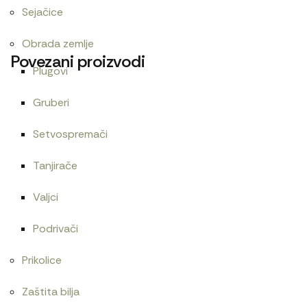
Sejačice
Obrada zemlje
Povezani proizvodi
Plugovi
Gruberi
Zaptivač poklopca diferencijala 1221
Setvospremači
Tanjirače
Valjci
Cev goriva T25 1104190
Cev gumena 54×65
480
RSD
480
RSD
Podrivači
Prikolice
Zaštita bilja
Cev gumena 64×75