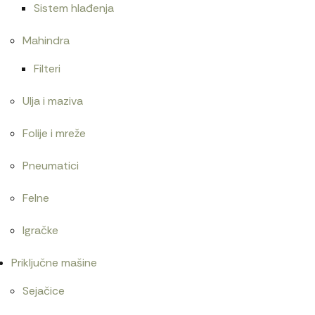
Sistem hlađenja
Mahindra
Filteri
Ulja i maziva
Folije i mreže
Pneumatici
Felne
Igračke
Priključne mašine
Sejačice