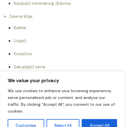
Rasipači mineralnog đubriva
Zelena linija
Balirke
Uvijači
Kosačice
Sakupljači sena
Utovarivači i priključci
We value your privacy
We use cookies to enhance your browsing experience,
Mašine sa lagera
serve personalised ads or content, and analyse our
traffic. By clicking "Accept All", you consent to our use of
O nama
cookies.
Kontakt
Customise
Reject All
Accept All