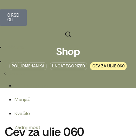
0
RSD
0
Početna
Shop
Prodavnica
POLJOMEHANIKA
UNCATEGORIZED
CEV ZA ULJE 060
Belarus
Motorna grupa
Menjač
Kvačilo
Cev za ulje 060
Zadnji most