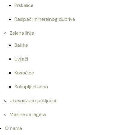
Prskalice
600
RSD
Rasipači mineralnog đubriva
Zelena linija
Balirke
Uvijači
Kosačice
Sakupljači sena
Utovarivači i priključci
Mašine sa lagera
O nama