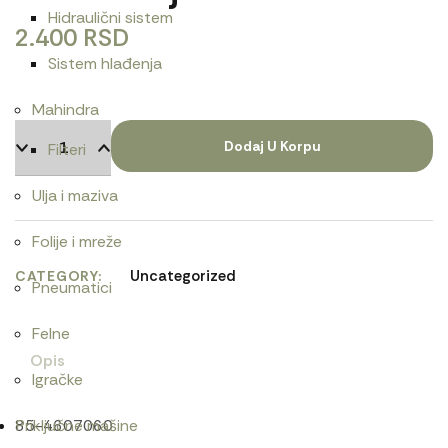
Hidraulični sistem
2.400
RSD
Sistem hlađenja
Mahindra
Dodaj U Korpu
Filteri
Ulja i maziva
Folije i mreže
Uncategorized
CATEGORY
Pneumatici
Felne
Opis
Igračke
85-4607060
Priključne mašine