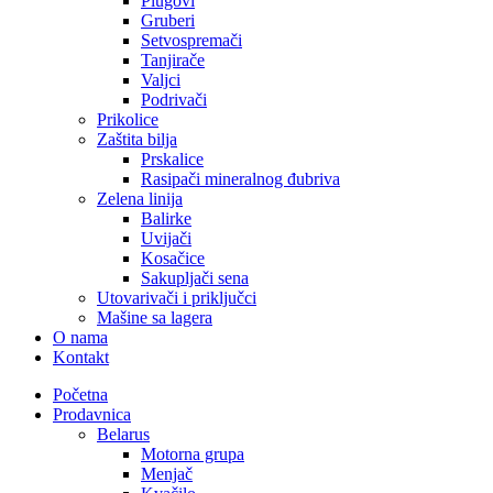
Plugovi
Gruberi
Setvospremači
Tanjirače
Valjci
Podrivači
Prikolice
Zaštita bilja
Prskalice
Rasipači mineralnog đubriva
Zelena linija
Balirke
Uvijači
Kosačice
Sakupljači sena
Utovarivači i priključci
Mašine sa lagera
O nama
Kontakt
Početna
Prodavnica
Belarus
Motorna grupa
Menjač