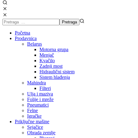
Početna
Prodavnica
Belarus
Motorna grupa
Menjač
Kvačilo
Zadnji most
Hidraulični sistem
Sistem hlađenja
Mahindra
Filteri
Ulja i maziva
Folije i mreže
Pneumatici
Felne
Igračke
Priključne mašine
Sejačice
Obrada zemlje