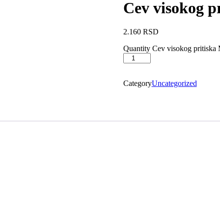
Cev visokog p
2.160
RSD
Quantity
Cev visokog pritiska 
Category
Uncategorized