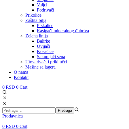
Valjci
Podrivači
Prikolice
Zaštita bilja
Prskalice
Rasipači mineralnog đubriva
Zelena linija
Balirke
Uvijači
Kosačice
Sakupljači sena
Utovarivači i priključci
Mašine sa lagera
O nama
Kontakt
0
RSD
0
Cart
Prodavnica
0
RSD
0
Cart