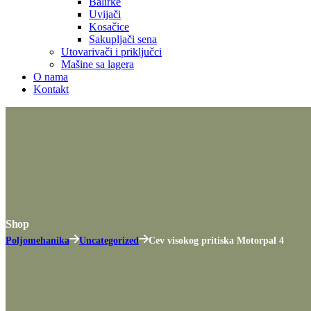
Balirke
Uvijači
Kosačice
Sakupljači sena
Utovarivači i priključci
Mašine sa lagera
O nama
Kontakt
Shop
Poljomehanika
Uncategorized
Cev visokog pritiska Motorpal 4