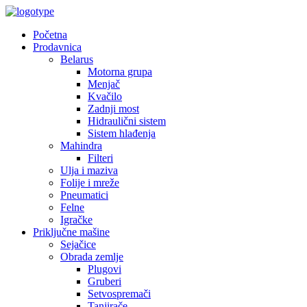
Početna
Prodavnica
Belarus
Motorna grupa
Menjač
Kvačilo
Zadnji most
Hidraulični sistem
Sistem hlađenja
Mahindra
Filteri
Ulja i maziva
Folije i mreže
Pneumatici
Felne
Igračke
Priključne mašine
Sejačice
Obrada zemlje
Plugovi
Gruberi
Setvospremači
Tanjirače