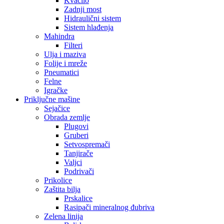
Kvačilo
Zadnji most
Hidraulični sistem
Sistem hlađenja
Mahindra
Filteri
Ulja i maziva
Folije i mreže
Pneumatici
Felne
Igračke
Priključne mašine
Sejačice
Obrada zemlje
Plugovi
Gruberi
Setvospremači
Tanjirače
Valjci
Podrivači
Prikolice
Zaštita bilja
Prskalice
Rasipači mineralnog đubriva
Zelena linija