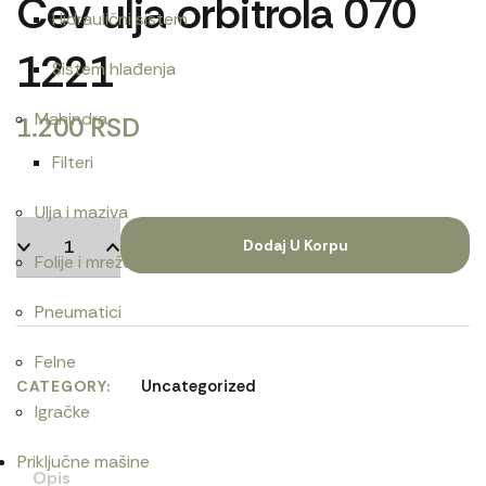
Cev ulja orbitrola 070
Hidraulični sistem
1221
Sistem hlađenja
Mahindra
1.200
RSD
Filteri
Ulja i maziva
Dodaj U Korpu
Folije i mreže
Pneumatici
Felne
Uncategorized
CATEGORY
Igračke
Priključne mašine
Opis