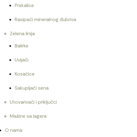
Prskalice
Rasipači mineralnog đubriva
Zelena linija
Balirke
Uvijači
Kosačice
Sakupljači sena
Utovarivači i priključci
Mašine sa lagera
O nama