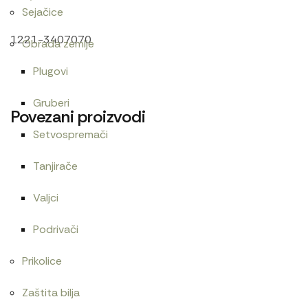
Sejačice
1221-3407070
Obrada zemlje
Plugovi
Gruberi
Povezani proizvodi
Setvospremači
Tanjirače
Cev 30×350
Cev gumena 64×75
Valjci
240
RSD
600
RSD
Podrivači
Prikolice
Centrifugalni filter T25
Cev gumena 54×65
Zaštita bilja
3.000
RSD
480
RSD