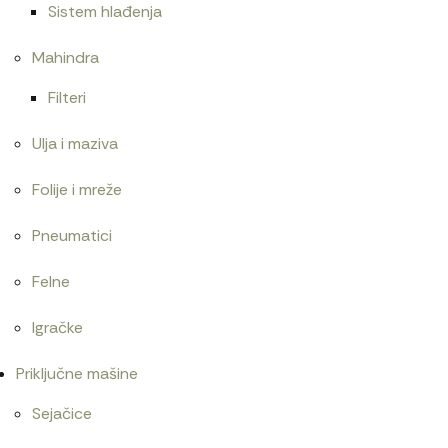
Sistem hlađenja
Mahindra
Filteri
Ulja i maziva
Folije i mreže
Pneumatici
Felne
Igračke
Priključne mašine
Sejačice