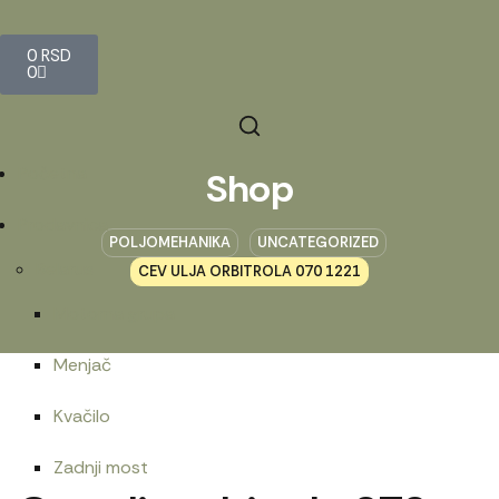
0
RSD
0
Početna
Shop
Prodavnica
POLJOMEHANIKA
UNCATEGORIZED
Belarus
CEV ULJA ORBITROLA 070 1221
Motorna grupa
Menjač
Kvačilo
Zadnji most