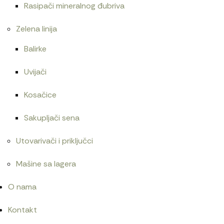
Rasipači mineralnog đubriva
Zelena linija
Balirke
Uvijači
Kosačice
Sakupljači sena
Utovarivači i priključci
Mašine sa lagera
O nama
Kontakt