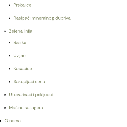
Prskalice
Rasipači mineralnog đubriva
Zelena linija
Balirke
Uvijači
Kosačice
Sakupljači sena
Utovarivači i priključci
Mašine sa lagera
O nama