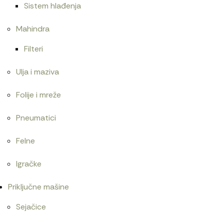
Sistem hlađenja
Mahindra
Filteri
Ulja i maziva
Folije i mreže
Pneumatici
Felne
Igračke
Priključne mašine
Sejačice