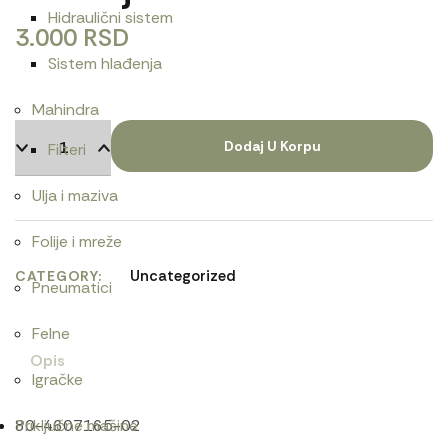
Hidraulični sistem
3.000
RSD
Sistem hlađenja
Mahindra
Dodaj U Korpu
Filteri
Ulja i maziva
Folije i mreže
Uncategorized
CATEGORY
Pneumatici
Felne
Opis
Igračke
80-4607165-02
Priključne mašine