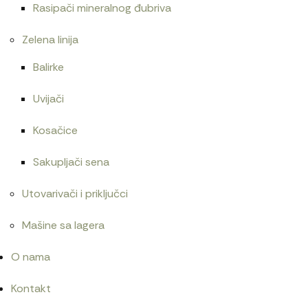
Rasipači mineralnog đubriva
Zelena linija
Balirke
Uvijači
Kosačice
Sakupljači sena
Utovarivači i priključci
Mašine sa lagera
O nama
Kontakt