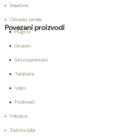
Sejačice
Obrada zemlje
Povezani proizvodi
Plugovi
Gruberi
Cev goriva T25 1104150
Cev goriva T40
Setvospremači
480
RSD
600
RSD
Tanjirače
Valjci
Cev blokade kratka
Cev elektromagneta
Podrivači
1.620
RSD
1.800
RSD
Prikolice
Zaštita bilja