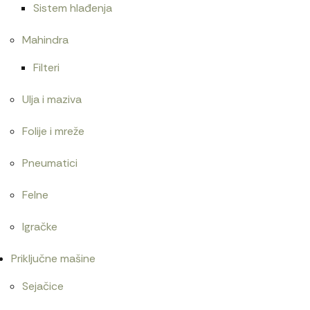
Sistem hlađenja
Mahindra
Filteri
Ulja i maziva
Folije i mreže
Pneumatici
Felne
Igračke
Priključne mašine
Sejačice