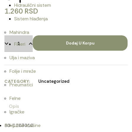
Hidraulični sistem
1.260
RSD
Sistem hlađenja
Mahindra
Dodaj U Korpu
Filteri
Ulja i maziva
Folije i mreže
Uncategorized
CATEGORY
Pneumatici
Felne
Opis
Igračke
50-1103010
Priključne mašine