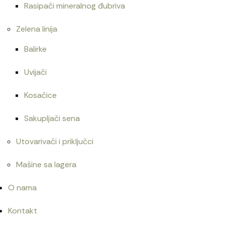
Rasipači mineralnog đubriva
Zelena linija
Balirke
Uvijači
Kosačice
Sakupljači sena
Utovarivači i priključci
Mašine sa lagera
O nama
Kontakt