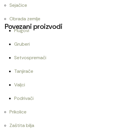
Sejačice
Obrada zemlje
Povezani proizvodi
Plugovi
Gruberi
Cev blokade kratka
Centrifugalni filter
Setvospremači
1.620
RSD
15.000
RSD
Tanjirače
Valjci
Centrifugalni filter T25
Centrifugalni filter UMZ-L
Podrivači
3.000
RSD
4.200
RSD
Prikolice
Zaštita bilja