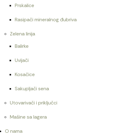
Prskalice
Rasipači mineralnog đubriva
Zelena linija
Balirke
Uvijači
Kosačice
Sakupljači sena
Utovarivači i priključci
Mašine sa lagera
O nama