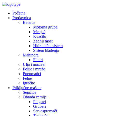
Početna
Prodavnica
Belarus
Motorna grupa
Menjač
Kvačilo
Zadnji most
Hidraulični sistem
Sistem hlađenja
Mahindra
Filteri
Ulja i maziva
Folije i mreže
Pneumatici
Felne
Igračke
Priključne mašine
Sejačice
Obrada zemlje
Plugovi
Gruberi
Setvospremači
Tanjirače