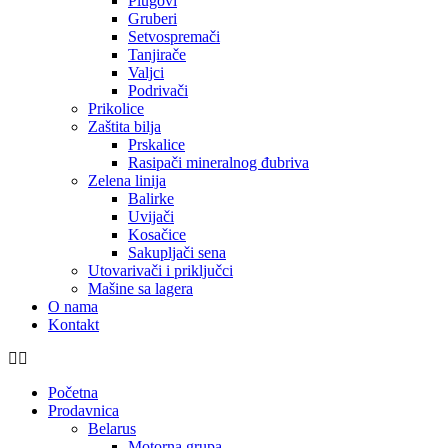
Plugovi
Gruberi
Setvospremači
Tanjirače
Valjci
Podrivači
Prikolice
Zaštita bilja
Prskalice
Rasipači mineralnog đubriva
Zelena linija
Balirke
Uvijači
Kosačice
Sakupljači sena
Utovarivači i priključci
Mašine sa lagera
O nama
Kontakt
Početna
Prodavnica
Belarus
Motorna grupa