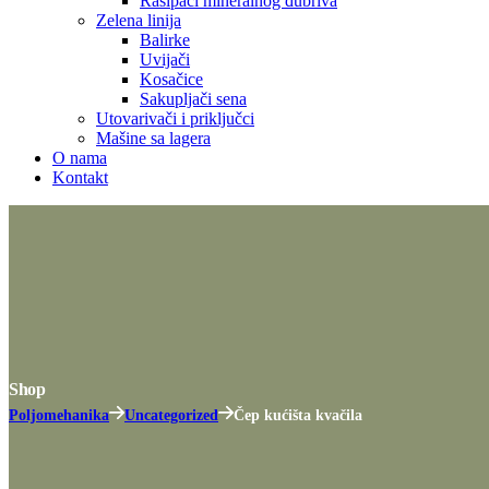
Rasipači mineralnog đubriva
Zelena linija
Balirke
Uvijači
Kosačice
Sakupljači sena
Utovarivači i priključci
Mašine sa lagera
O nama
Kontakt
Shop
Poljomehanika
Uncategorized
Čep kućišta kvačila