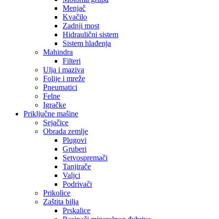
Menjač
Kvačilo
Zadnji most
Hidraulični sistem
Sistem hlađenja
Mahindra
Filteri
Ulja i maziva
Folije i mreže
Pneumatici
Felne
Igračke
Priključne mašine
Sejačice
Obrada zemlje
Plugovi
Gruberi
Setvospremači
Tanjirače
Valjci
Podrivači
Prikolice
Zaštita bilja
Prskalice