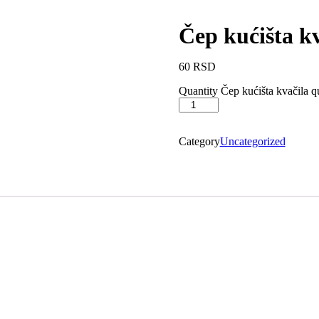
Čep kućišta kv
60
RSD
Quantity
Čep kućišta kvačila q
Category
Uncategorized