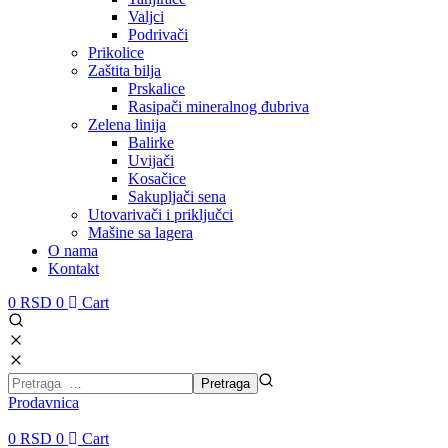
Valjci
Podrivači
Prikolice
Zaštita bilja
Prskalice
Rasipači mineralnog đubriva
Zelena linija
Balirke
Uvijači
Kosačice
Sakupljači sena
Utovarivači i priključci
Mašine sa lagera
O nama
Kontakt
0
RSD
0
Cart
Prodavnica
0
RSD
0
Cart