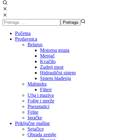
Početna
Prodavnica
Belarus
Motorna grupa
Menjač
Kvačilo
Zadnji most
Hidraulični sistem
Sistem hlađenja
Mahindra
Filteri
Ulja i maziva
Folije i mreže
Pneumatici
Felne
Igračke
Priključne mašine
Sejačice
Obrada zemlje