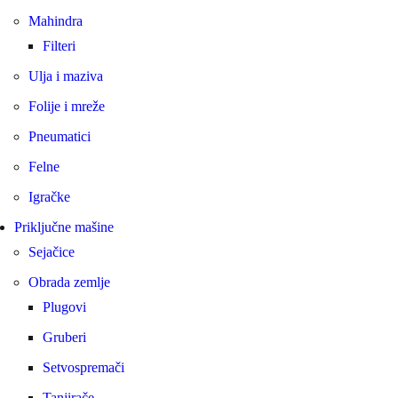
Mahindra
Filteri
Ulja i maziva
Folije i mreže
Pneumatici
Felne
Igračke
Priključne mašine
Sejačice
Obrada zemlje
Plugovi
Gruberi
Setvospremači
Tanjirače