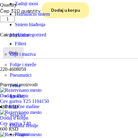
Zadnji most
Quantity
Dodaj u korpu
Čep 320 quantity
Hidraulični sistem
Sistem hlađenja
Category
Uncategorized
Mahindra
Filteri
Opis
Ulja i maziva
Folije i mreže
220-4608059
Pneumatici
Povezani proizvodi
Felne
Dodaj u korpu
Igračke
Cev goriva T25 1104150
Priključne mašine
480
RSD
Sejačice
Dodaj u korpu
Cev goriva T40
Obrada zemlje
600
RSD
Plugovi