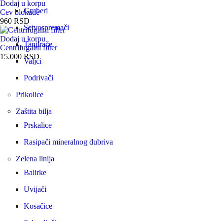
Dodaj u korpu
Gruberi
Cev blokade
960
RSD
Setvospremači
Dodaj u korpu
Tanjirače
Centrifugalni filter
15.000
RSD
Valjci
Podrivači
Prikolice
Zaštita bilja
Prskalice
Rasipači mineralnog đubriva
Zelena linija
Balirke
Uvijači
Kosačice