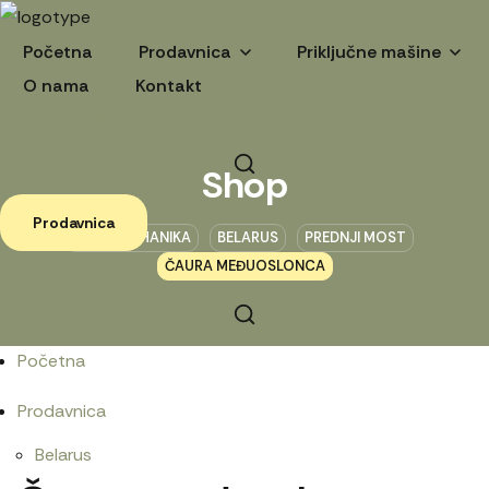
Početna
Prodavnica
Priključne mašine
O nama
Kontakt
0
RSD
0
Cart
Shop
Prodavnica
POLJOMEHANIKA
BELARUS
PREDNJI MOST
0
RSD
0
Cart
ČAURA MEĐUOSLONCA
Početna
Prodavnica
Belarus