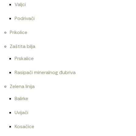
Valjci
Podrivači
Prikolice
Zaštita bilja
Prskalice
Rasipači mineralnog đubriva
Zelena linija
Balirke
Uvijači
Kosačice