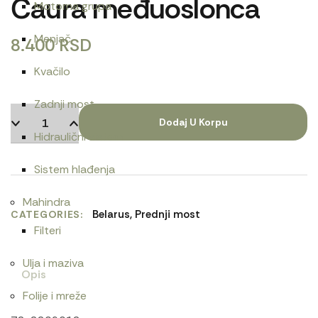
Čaura međuoslonca
Motorna grupa
Menjač
8.400
RSD
Kvačilo
Zadnji most
Dodaj U Korpu
Hidraulični sistem
Sistem hlađenja
Mahindra
Belarus
,
Prednji most
CATEGORIES
Filteri
Ulja i maziva
Opis
Folije i mreže