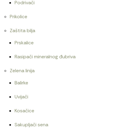
Podrivači
Prikolice
Zaštita bilja
Prskalice
Rasipači mineralnog đubriva
Zelena linija
Balirke
Uvijači
Kosačice
Sakupljači sena