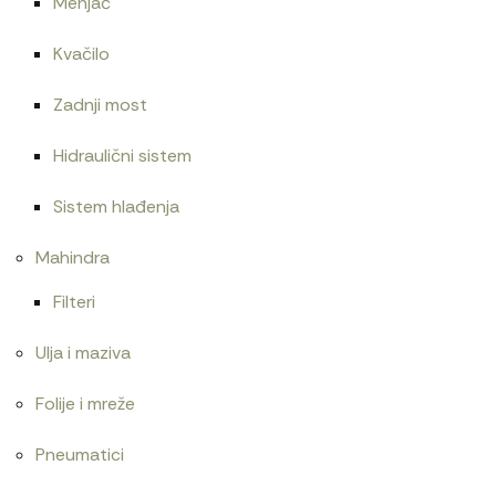
Menjač
Kvačilo
Zadnji most
Hidraulični sistem
Sistem hlađenja
Mahindra
Filteri
Ulja i maziva
Folije i mreže
Pneumatici