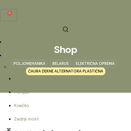
0
Početna
Shop
Prodavnica
POLJOMEHANIKA
BELARUS
ELEKTRIČNA OPREMA
Belarus
ČAURA DEKNE ALTERNATORA PLASTIČNA
Motorna grupa
Menjač
Kvačilo
Zadnji most