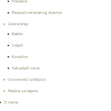
Prskalice
Rasipači mineralnog đubriva
Zelena linija
Balirke
Uvijači
Kosačice
Sakupljači sena
Utovarivači i priključci
Mašine sa lagera
O nama