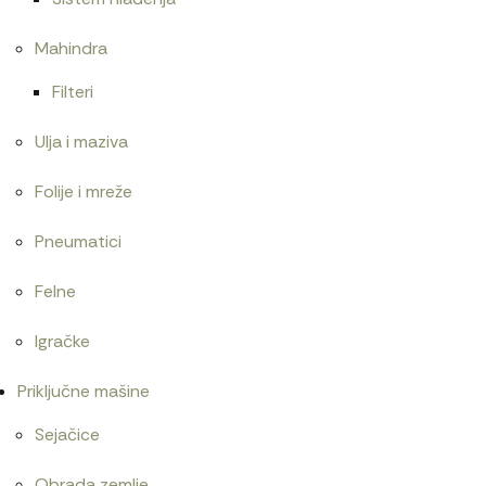
Mahindra
Filteri
Ulja i maziva
Folije i mreže
Pneumatici
Felne
Igračke
Priključne mašine
Sejačice
Obrada zemlje