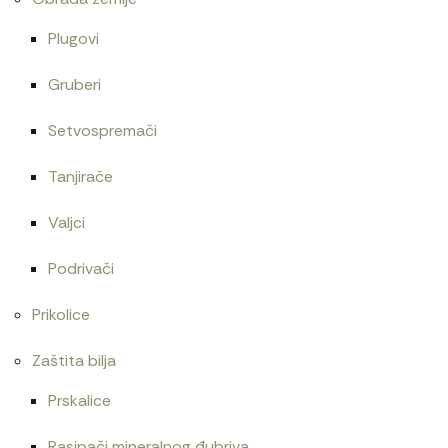
Plugovi
Gruberi
Setvospremači
Tanjirače
Valjci
Podrivači
Prikolice
Zaštita bilja
Prskalice
Rasipači mineralnog đubriva