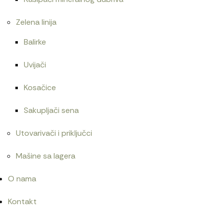
Zelena linija
Balirke
Uvijači
Kosačice
Sakupljači sena
Utovarivači i priključci
Mašine sa lagera
O nama
Kontakt