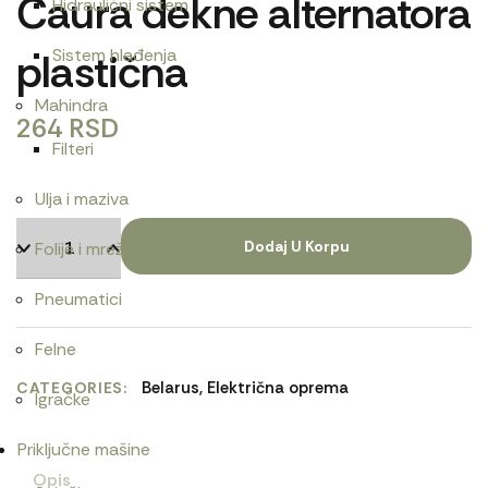
Čaura dekne alternatora
Hidraulični sistem
plastična
Sistem hlađenja
Mahindra
264
RSD
Filteri
Ulja i maziva
Dodaj U Korpu
Folije i mreže
Pneumatici
Felne
Belarus
,
Električna oprema
CATEGORIES
Igračke
Priključne mašine
Opis