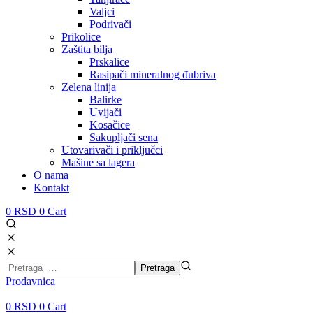
Valjci
Podrivači
Prikolice
Zaštita bilja
Prskalice
Rasipači mineralnog đubriva
Zelena linija
Balirke
Uvijači
Kosačice
Sakupljači sena
Utovarivači i priključci
Mašine sa lagera
O nama
Kontakt
0
RSD
0
Cart
Prodavnica
0
RSD
0
Cart