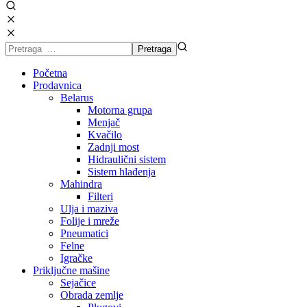
Početna
Prodavnica
Belarus
Motorna grupa
Menjač
Kvačilo
Zadnji most
Hidraulični sistem
Sistem hlađenja
Mahindra
Filteri
Ulja i maziva
Folije i mreže
Pneumatici
Felne
Igračke
Priključne mašine
Sejačice
Obrada zemlje