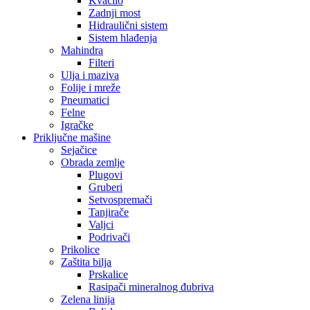
Kvačilo
Zadnji most
Hidraulični sistem
Sistem hlađenja
Mahindra
Filteri
Ulja i maziva
Folije i mreže
Pneumatici
Felne
Igračke
Priključne mašine
Sejačice
Obrada zemlje
Plugovi
Gruberi
Setvospremači
Tanjirače
Valjci
Podrivači
Prikolice
Zaštita bilja
Prskalice
Rasipači mineralnog đubriva
Zelena linija