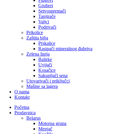
Plugovi
Gruberi
Setvospremači
Tanjirače
Valjci
Podrivači
Prikolice
Zaštita bilja
Prskalice
Rasipači mineralnog đubriva
Zelena linija
Balirke
Uvijači
Kosačice
Sakupljači sena
Utovarivači i priključci
Mašine sa lagera
O nama
Kontakt
Početna
Prodavnica
Belarus
Motorna grupa
Menjač