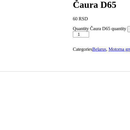
Čaura D65
60
RSD
Quantity
Čaura D65 quantity
Categories
Belarus
,
Motorna gr