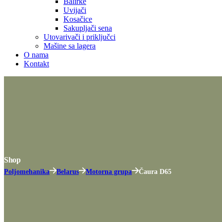
Balirke
Uvijači
Kosačice
Sakupljači sena
Utovarivači i priključci
Mašine sa lagera
O nama
Kontakt
Shop
Poljomehanika
Belarus
Motorna grupa
Čaura D65