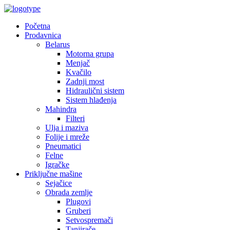
Početna
Prodavnica
Belarus
Motorna grupa
Menjač
Kvačilo
Zadnji most
Hidraulični sistem
Sistem hlađenja
Mahindra
Filteri
Ulja i maziva
Folije i mreže
Pneumatici
Felne
Igračke
Priključne mašine
Sejačice
Obrada zemlje
Plugovi
Gruberi
Setvospremači
Tanjirače