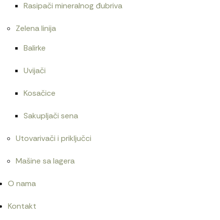
Rasipači mineralnog đubriva
Zelena linija
Balirke
Uvijači
Kosačice
Sakupljači sena
Utovarivači i priključci
Mašine sa lagera
O nama
Kontakt