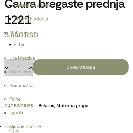
Čaura bregaste prednja
Hidraulični sistem
1221
Sistem hlađenja
Mahindra
3.840
RSD
Filteri
Ulja i maziva
Dodaj U Korpu
Folije i mreže
Pneumatici
Felne
Belarus
,
Motorna grupa
CATEGORIES
Igračke
Priključne mašine
Opis