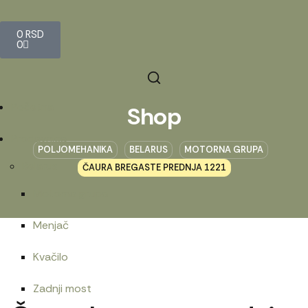
0
RSD
0
Početna
Shop
Prodavnica
POLJOMEHANIKA
BELARUS
MOTORNA GRUPA
Belarus
ČAURA BREGASTE PREDNJA 1221
Motorna grupa
Menjač
Kvačilo
Zadnji most