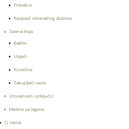
Prskalice
Rasipači mineralnog đubriva
Zelena linija
Balirke
Uvijači
Kosačice
Sakupljači sena
Utovarivači i priključci
Mašine sa lagera
O nama