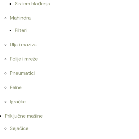
Sistem hlađenja
Mahindra
Filteri
Ulja i maziva
Folije i mreže
Pneumatici
Felne
Igračke
Priključne mašine
Sejačice