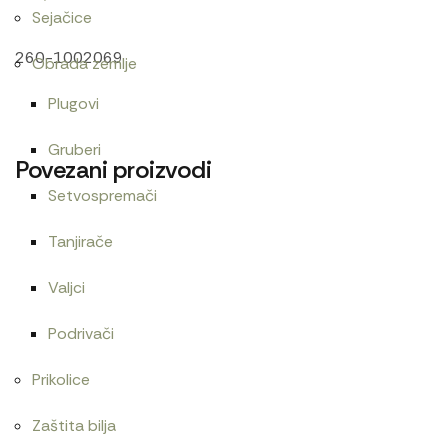
Sejačice
260-1002069
Obrada zemlje
Plugovi
Gruberi
Povezani proizvodi
Setvospremači
Tanjirače
Alnaser 24V
Alnaser LTZ-JUMZ
Valjci
18.000
RSD
21.600
RSD
Podrivači
Prikolice
Guma menjača
Alnaser Magneton Zetor
Zaštita bilja
19.800
RSD