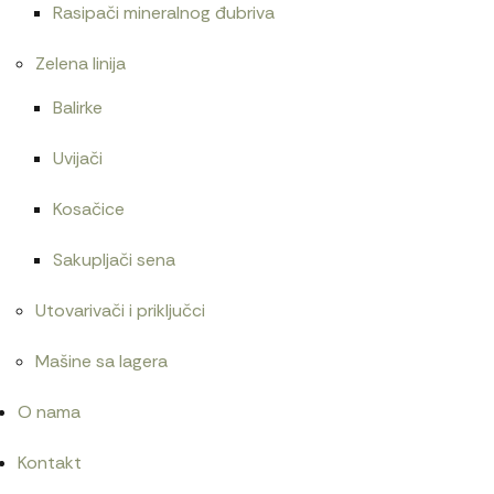
Rasipači mineralnog đubriva
Zelena linija
Balirke
Uvijači
Kosačice
Sakupljači sena
Utovarivači i priključci
Mašine sa lagera
O nama
Kontakt