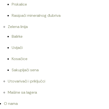
Prskalice
Ac pumpa Motorpal
12.600
RSD
Rasipači mineralnog đubriva
Zelena linija
Balirke
Uvijači
Kosačice
Sakupljači sena
Utovarivači i priključci
Mašine sa lagera
O nama