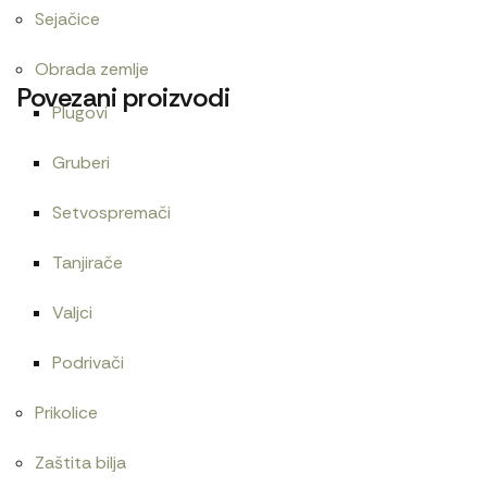
Sejačice
Obrada zemlje
Povezani proizvodi
Plugovi
Gruberi
Alnaser 12V/3,2kW Magneton
Ac pumpa
Setvospremači
19.800
RSD
2.700
RSD
Tanjirače
Valjci
Alnaser Iskra 12V 3.2 KW AZE 4183
Podrivači
22.800
RSD
Prikolice
Zaštita bilja