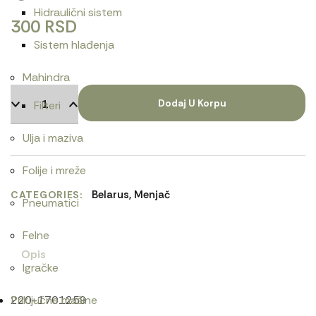
Hidraulični sistem
300
RSD
Sistem hlađenja
Mahindra
Dodaj U Korpu
Filteri
Ulja i maziva
Folije i mreže
Belarus
,
Menjač
CATEGORIES
Pneumatici
Felne
Opis
Igračke
220-1701259
Priključne mašine