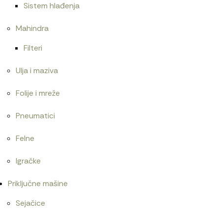
Sistem hlađenja
Mahindra
Filteri
Ulja i maziva
Folije i mreže
Pneumatici
Felne
Igračke
Priključne mašine
Sejačice