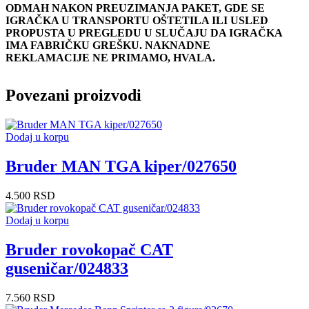
ODMAH NAKON PREUZIMANJA PAKET, GDE SE
IGRAČKA U TRANSPORTU OŠTETILA ILI USLED
PROPUSTA U PREGLEDU U SLUČAJU DA IGRAČKA
IMA FABRIČKU GREŠKU. NAKNADNE
REKLAMACIJE NE PRIMAMO, HVALA.
Povezani proizvodi
Dodaj u korpu
Bruder MAN TGA kiper/027650
4.500
RSD
Dodaj u korpu
Bruder rovokopač CAT
guseničar/024833
7.560
RSD