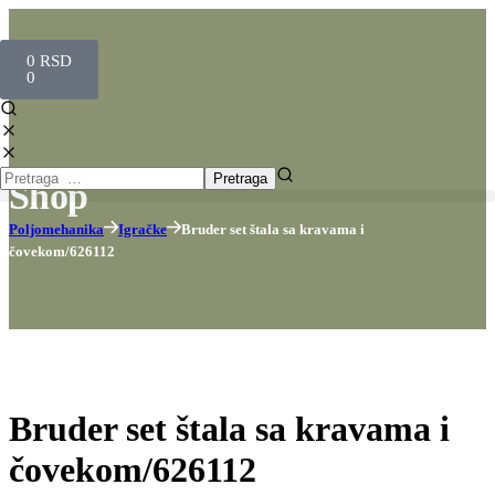
0
RSD
0
Shop
Poljomehanika
Igračke
Bruder set štala sa kravama i
čovekom/626112
Bruder set štala sa kravama i
čovekom/626112