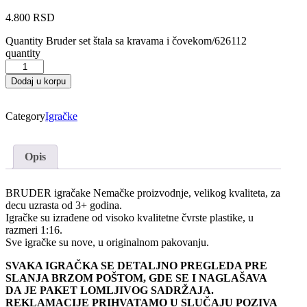
4.800
RSD
Quantity
Bruder set štala sa kravama i čovekom/626112
quantity
Dodaj u korpu
Category
Igračke
Opis
BRUDER igračake Nemačke proizvodnje, velikog kvaliteta, za
decu uzrasta od 3+ godina.
Igračke su izrađene od visoko kvalitetne čvrste plastike, u
razmeri 1:16.
Sve igračke su nove, u originalnom pakovanju.
SVAKA IGRAČKA SE DETALJNO PREGLEDA PRE
SLANJA BRZOM POŠTOM, GDE SE I NAGLAŠAVA
DA JE PAKET LOMLJIVOG SADRŽAJA.
REKLAMACIJE PRIHVATAMO U SLUČAJU POZIVA