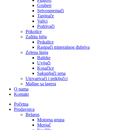
Plugovi
Gruberi
Setvospremači
Tanjirače
Valjci
Podrivači
Prikolice
Zaštita bilja
Prskalice
Rasipači mineralnog đubriva
Zelena linija
Balirke
Uvijači
Kosačice
Sakupljači sena
Utovarivači i priključci
Mašine sa lagera
O nama
Kontakt
Početna
Prodavnica
Belarus
Motorna grupa
Menjač