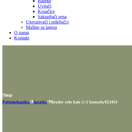
Balirke
Uvijači
Kosačice
Sakupljači sena
Utovarivači i priključci
Mašine sa lagera
O nama
Kontakt
Shop
Poljomehanika
Igračke
Bruder rolo bale 2+2 komada/023454