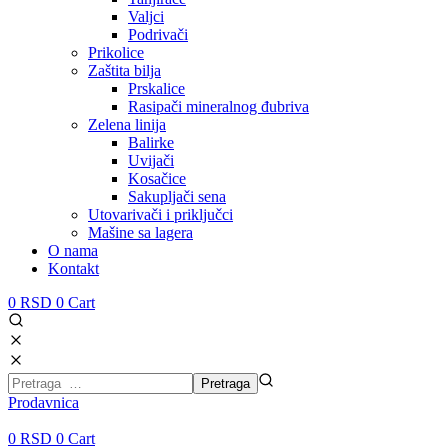
Valjci
Podrivači
Prikolice
Zaštita bilja
Prskalice
Rasipači mineralnog đubriva
Zelena linija
Balirke
Uvijači
Kosačice
Sakupljači sena
Utovarivači i priključci
Mašine sa lagera
O nama
Kontakt
0
RSD
0
Cart
Prodavnica
0
RSD
0
Cart