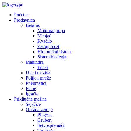
Početna
Prodavnica
Belarus
Motorna grupa
Menjač
Kvačilo
Zadnji most
Hidraulični sistem
Sistem hlađenja
Mahindra
Filteri
Ulja i maziva
Folije i mreže
Pneumatici
Felne
Igračke
Priključne mašine
Sejačice
Obrada zemlje
Plugovi
Gruberi
Setvospremači
Tanjirače