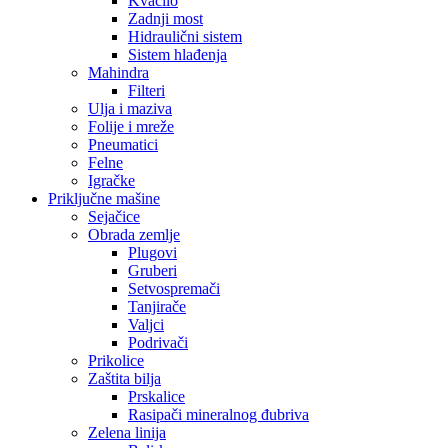
Kvačilo
Zadnji most
Hidraulični sistem
Sistem hlađenja
Mahindra
Filteri
Ulja i maziva
Folije i mreže
Pneumatici
Felne
Igračke
Priključne mašine
Sejačice
Obrada zemlje
Plugovi
Gruberi
Setvospremači
Tanjirače
Valjci
Podrivači
Prikolice
Zaštita bilja
Prskalice
Rasipači mineralnog đubriva
Zelena linija