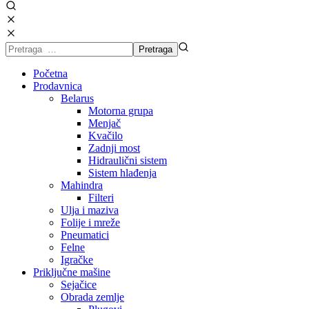
Početna
Prodavnica
Belarus
Motorna grupa
Menjač
Kvačilo
Zadnji most
Hidraulični sistem
Sistem hlađenja
Mahindra
Filteri
Ulja i maziva
Folije i mreže
Pneumatici
Felne
Igračke
Priključne mašine
Sejačice
Obrada zemlje