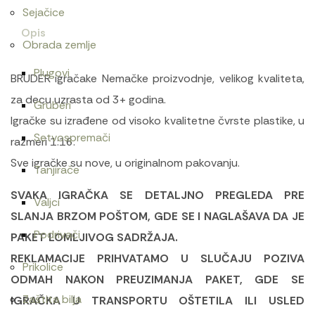
Sejačice
Opis
Obrada zemlje
Plugovi
BRUDER igračake Nemačke proizvodnje, velikog kvaliteta,
za decu uzrasta od 3+ godina.
Gruberi
Igračke su izrađene od visoko kvalitetne čvrste plastike, u
Setvospremači
razmeri 1:16.
Sve igračke su nove, u originalnom pakovanju.
Tanjirače
SVAKA IGRAČKA SE DETALJNO PREGLEDA PRE
Valjci
SLANJA BRZOM POŠTOM, GDE SE I NAGLAŠAVA DA JE
Podrivači
PAKET LOMLJIVOG SADRŽAJA.
REKLAMACIJE PRIHVATAMO U SLUČAJU POZIVA
Prikolice
ODMAH NAKON PREUZIMANJA PAKET, GDE SE
Zaštita bilja
IGRAČKA U TRANSPORTU OŠTETILA ILI USLED