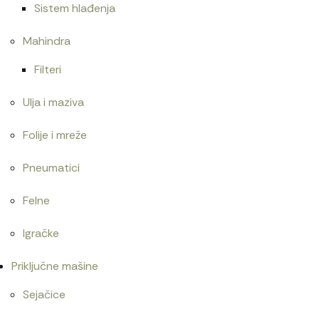
Sistem hlađenja
Mahindra
Filteri
Ulja i maziva
Folije i mreže
Pneumatici
Felne
Igračke
Priključne mašine
Sejačice