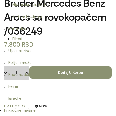
Bruder Mercedes Benz
Hidraulični sistem
Arocs sa rovokopačem
Sistem hlađenja
/036249
Mahindra
Filteri
7.800
RSD
Ulja i maziva
Folije i mreže
Dodaj U Korpu
Pneumatici
Felne
Igračke
Igračke
CATEGORY
Priključne mašine