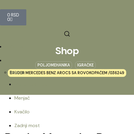
0
RSD
0
Početna
Shop
Prodavnica
POLJOMEHANIKA
IGRAČKE
Belarus
BRUDER MERCEDES BENZ AROCS SA ROVOKOPAČEM /036249
Motorna grupa
Menjač
Kvačilo
Zadnji most