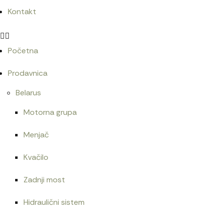
8.400
RSD
Kontakt
Početna
Bruder MAN TGA kiper/027650
4.500
RSD
Prodavnica
Belarus
Motorna grupa
Bruder rovokopač Schaeff/024321
Menjač
2.220
RSD
Kvačilo
Zadnji most
Hidraulični sistem