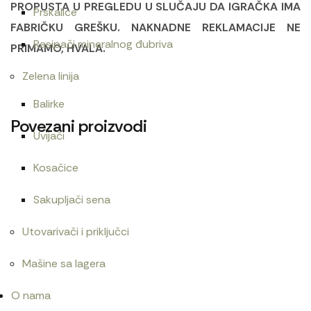
PROPUSTA U PREGLEDU U SLUČAJU DA IGRAČKA IMA
Prskalice
FABRIČKU GREŠKU. NAKNADNE REKLAMACIJE NE
Rasipači mineralnog đubriva
PRIMAMO, HVALA.
Zelena linija
Balirke
Povezani proizvodi
Uvijači
Kosačice
Bruder prikolica Pottinger Jumbo/022143
Sakupljači sena
5.400
RSD
Utovarivači i priključci
Mašine sa lagera
Bruder Mercedes Benz Arocs sa kranom/036515
O nama