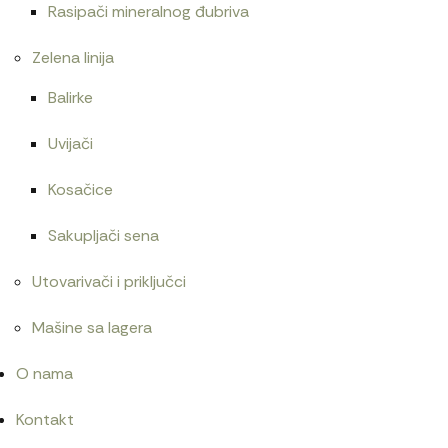
Rasipači mineralnog đubriva
Zelena linija
Balirke
Uvijači
Kosačice
Sakupljači sena
Utovarivači i priključci
Mašine sa lagera
O nama
Kontakt