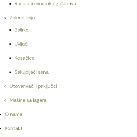
Rasipači mineralnog đubriva
Zelena linija
Balirke
Uvijači
Kosačice
Sakupljači sena
Utovarivači i priključci
Mašine sa lagera
O nama
Kontakt