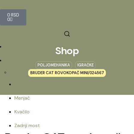
0
RSD
0
Početna
Shop
Prodavnica
POLJOMEHANIKA
IGRAČKE
Belarus
BRUDER CAT ROVOKOPAČ MINI/024567
Motorna grupa
Menjač
Kvačilo
Zadnji most