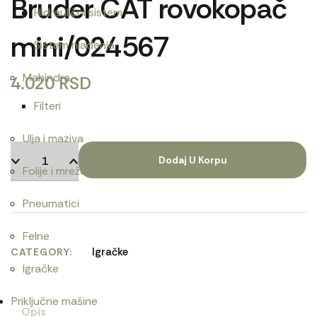
Bruder CAT rovokopač
Hidraulični sistem
mini/024567
Sistem hlađenja
Mahindra
4.020
RSD
Filteri
Ulja i maziva
Dodaj U Korpu
Folije i mreže
Pneumatici
Felne
Igračke
CATEGORY
Igračke
Priključne mašine
Opis