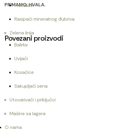
PRIMAMO, HVALA.
Prskalice
Rasipači mineralnog đubriva
Zelena linija
Povezani proizvodi
Balirke
Uvijači
Bruder Mercedes Benz Sprinter šlep sa autom/0267
Kosačice
7.500
RSD
Sakupljači sena
Utovarivači i priključci
Bruder Mercedes Benz Arocs sa kranom/036515
Mašine sa lagera
8.400
RSD
O nama