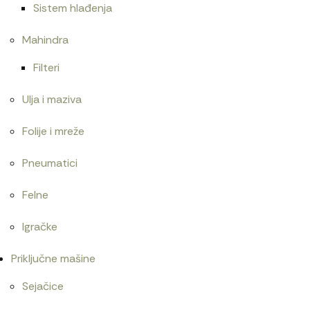
Sistem hlađenja
Mahindra
Filteri
Ulja i maziva
Folije i mreže
Pneumatici
Felne
Igračke
Priključne mašine
Sejačice