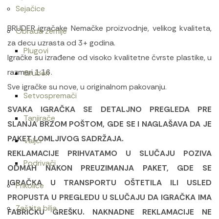
Sejačice
BRUDER igračake Nemačke proizvodnje, velikog kvaliteta,
Obrada zemlje
za decu uzrasta od 3+ godina.
Plugovi
Igračke su izrađene od visoko kvalitetne čvrste plastike, u
razmeri 1:16.
Gruberi
Sve igračke su nove, u originalnom pakovanju.
Setvospremači
SVAKA IGRAČKA SE DETALJNO PREGLEDA PRE
Tanjirače
SLANJA BRZOM POŠTOM, GDE SE I NAGLAŠAVA DA JE
PAKET LOMLJIVOG SADRŽAJA.
Valjci
REKLAMACIJE PRIHVATAMO U SLUČAJU POZIVA
Podrivači
ODMAH NAKON PREUZIMANJA PAKET, GDE SE
IGRAČKA U TRANSPORTU OŠTETILA ILI USLED
Prikolice
PROPUSTA U PREGLEDU U SLUČAJU DA IGRAČKA IMA
Zaštita bilja
FABRIČKU GREŠKU. NAKNADNE REKLAMACIJE NE