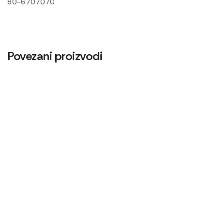
80-6707070
Povezani proizvodi
Alnaser 24V
Alka rotacione pumpe T25
18.000
RSD
24
RSD
Alnaser iskra imt,zmaj 11.132.166 3,2kW
31.200
RSD