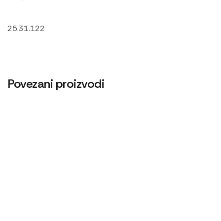
25.31.122
Povezani proizvodi
Alnaser 24V/3,5kW Magneton
Guma menjača
20.400
RSD
Alnaser Magneton Zetor
Guma menjača nt
19.800
RSD