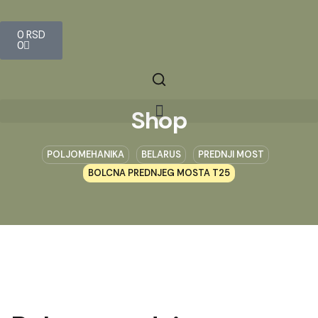
0
RSD
0
Shop
POLJOMEHANIKA
BELARUS
PREDNJI MOST
BOLCNA PREDNJEG MOSTA T25