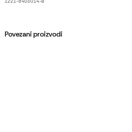
1221-8403014-B
Povezani proizvodi
Ac pumpa 1221.3 Motorpal
14.400
RSD
Alnaser magneton torpedo
Ac pumpa Ruska
18.000
RSD
6.600
RSD