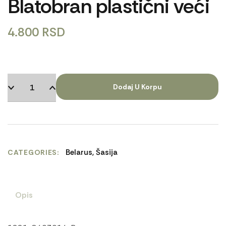
Blatobran plastični veći
4.800
RSD
Dodaj U Korpu
Belarus
,
Šasija
CATEGORIES
Opis