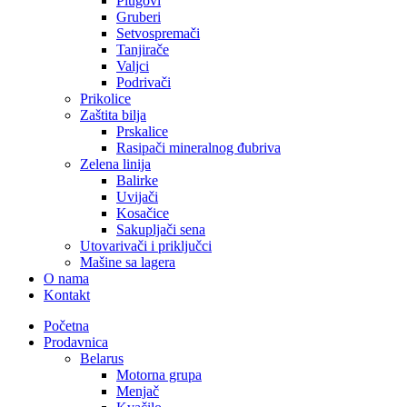
Plugovi
Gruberi
Setvospremači
Tanjirače
Valjci
Podrivači
Prikolice
Zaštita bilja
Prskalice
Rasipači mineralnog đubriva
Zelena linija
Balirke
Uvijači
Kosačice
Sakupljači sena
Utovarivači i priključci
Mašine sa lagera
O nama
Kontakt
Početna
Prodavnica
Belarus
Motorna grupa
Menjač