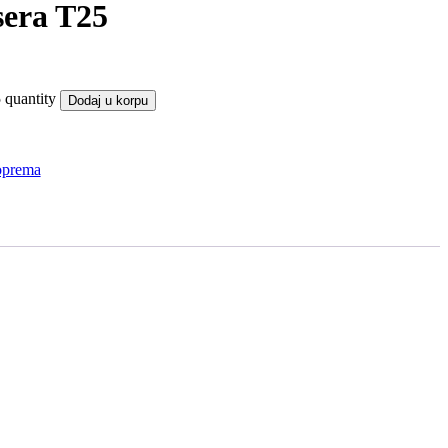
sera T25
 quantity
Dodaj u korpu
oprema