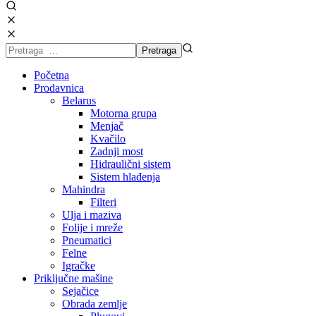
Početna
Prodavnica
Belarus
Motorna grupa
Menjač
Kvačilo
Zadnji most
Hidraulični sistem
Sistem hlađenja
Mahindra
Filteri
Ulja i maziva
Folije i mreže
Pneumatici
Felne
Igračke
Priključne mašine
Sejačice
Obrada zemlje