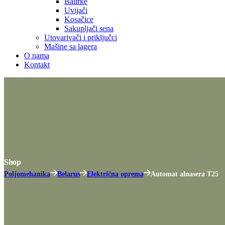
Balirke
Uvijači
Kosačice
Sakupljači sena
Utovarivači i priključci
Mašine sa lagera
O nama
Kontakt
Shop
Poljomehanika
Belarus
Električna oprema
Automat alnasera T25