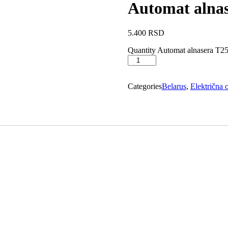
Automat alna
5.400
RSD
Quantity
Automat alnasera T25
Categories
Belarus
,
Električna 