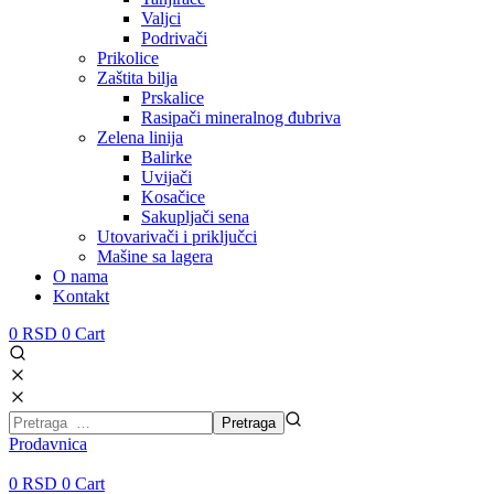
Valjci
Podrivači
Prikolice
Zaštita bilja
Prskalice
Rasipači mineralnog đubriva
Zelena linija
Balirke
Uvijači
Kosačice
Sakupljači sena
Utovarivači i priključci
Mašine sa lagera
O nama
Kontakt
0
RSD
0
Cart
Prodavnica
0
RSD
0
Cart