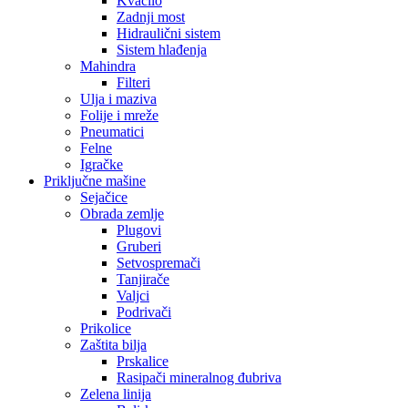
Kvačilo
Zadnji most
Hidraulični sistem
Sistem hlađenja
Mahindra
Filteri
Ulja i maziva
Folije i mreže
Pneumatici
Felne
Igračke
Priključne mašine
Sejačice
Obrada zemlje
Plugovi
Gruberi
Setvospremači
Tanjirače
Valjci
Podrivači
Prikolice
Zaštita bilja
Prskalice
Rasipači mineralnog đubriva
Zelena linija