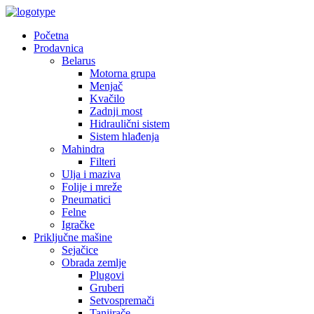
Početna
Prodavnica
Belarus
Motorna grupa
Menjač
Kvačilo
Zadnji most
Hidraulični sistem
Sistem hlađenja
Mahindra
Filteri
Ulja i maziva
Folije i mreže
Pneumatici
Felne
Igračke
Priključne mašine
Sejačice
Obrada zemlje
Plugovi
Gruberi
Setvospremači
Tanjirače