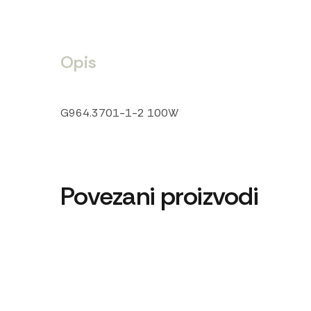
Opis
G964.3701-1-2 100W
Povezani proizvodi
Ac pumpa T-25-40
Alnase
2.880
RSD
17.400
RS