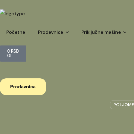
Početna
Prodavnica
Priključne mašine
0
RSD
0
Prodavnica
POLJOME