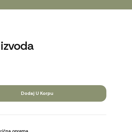
 izvoda
Dodaj U Korpu
trična oprema