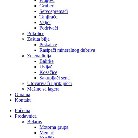
Plugovi
Gruberi
Setvospremači
Tanjirače
Valjci
Podrivači
Prikolice
Zaštita bilja
Prskalice
Rasipači mineralnog đubriva
Zelena linija
Balirke
Uvijači
Kosačice
Sakupljači sena
Utovarivači i priključci
Mašine sa lagera
O nama
Kontakt
Početna
Prodavnica
Belarus
Motorna grupa
Menjač