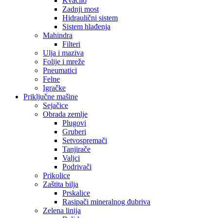
Kvačilo
Zadnji most
Hidraulični sistem
Sistem hlađenja
Mahindra
Filteri
Ulja i maziva
Folije i mreže
Pneumatici
Felne
Igračke
Priključne mašine
Sejačice
Obrada zemlje
Plugovi
Gruberi
Setvospremači
Tanjirače
Valjci
Podrivači
Prikolice
Zaštita bilja
Prskalice
Rasipači mineralnog đubriva
Zelena linija