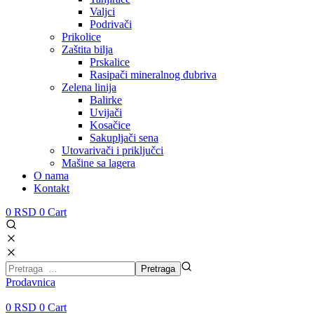
Valjci
Podrivači
Prikolice
Zaštita bilja
Prskalice
Rasipači mineralnog đubriva
Zelena linija
Balirke
Uvijači
Kosačice
Sakupljači sena
Utovarivači i priključci
Mašine sa lagera
O nama
Kontakt
0
RSD
0
Cart
Prodavnica
0
RSD
0
Cart