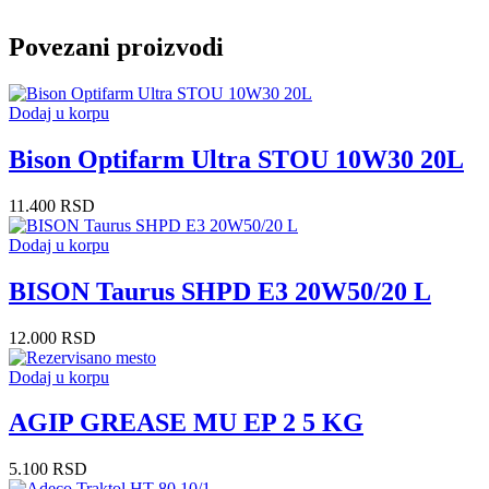
Povezani proizvodi
Dodaj u korpu
Bison Optifarm Ultra STOU 10W30 20L
11.400
RSD
Dodaj u korpu
BISON Taurus SHPD E3 20W50/20 L
12.000
RSD
Dodaj u korpu
AGIP GREASE MU EP 2 5 KG
5.100
RSD