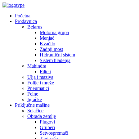
Početna
Prodavnica
Belarus
Motorna grupa
Menjač
Kvačilo
Zadnji most
Hidraulični sistem
Sistem hlađenja
Mahindra
Filteri
Ulja i maziva
Folije i mreže
Pneumatici
Felne
Igračke
Priključne mašine
Sejačice
Obrada zemlje
Plugovi
Gruberi
Setvospremači
Tanjirače