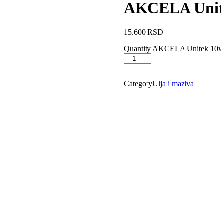
AKCELA Unit
15.600
RSD
Quantity
AKCELA Unitek 10w4
Category
Ulja i maziva