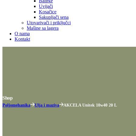
Balirke
Uvijači
Kosačice
Sakupljači sena
Utovarivači i priključci
Mašine sa lagera
O nama
Kontakt
Shop
Poljomehanika
Ulja i maziva
AKCELA Unitek 10w40 20 L