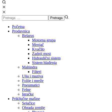
Početna
Prodavnica
Belarus
Motorna grupa
Menjač
Kvačilo
Zadnji most
Hidraulični sistem
Sistem hlađenja
Mahindra
Filteri
Ulja i maziva
Folije i mreže
Pneumatici
Felne
Igračke
Priključne mašine
Sejačice
Obrada zemlje