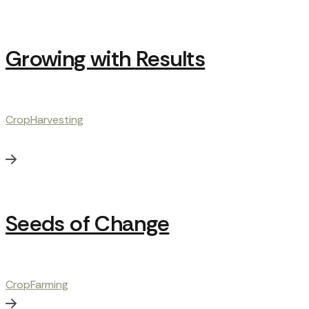
Growing with Results
Crop
Harvesting
Seeds of Change
Crop
Farming