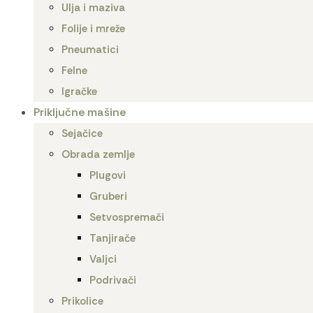
Ulja i maziva
Folije i mreže
Pneumatici
Felne
Igračke
Priključne mašine
Sejačice
Obrada zemlje
Plugovi
Gruberi
Setvospremači
Tanjirače
Valjci
Podrivači
Prikolice